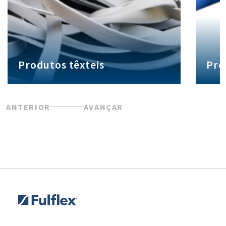
Produtos têxteis
Pro
ANTERIOR
AVANÇAR