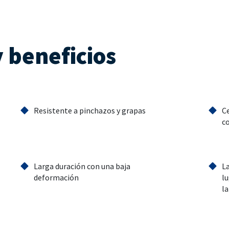
y beneficios
Resistente a pinchazos y grapas
C
c
Larga duración con una baja
L
deformación
lu
l