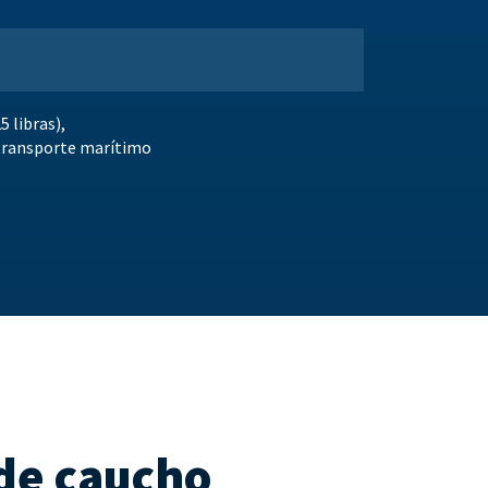
5 libras),
 transporte marítimo
 de caucho