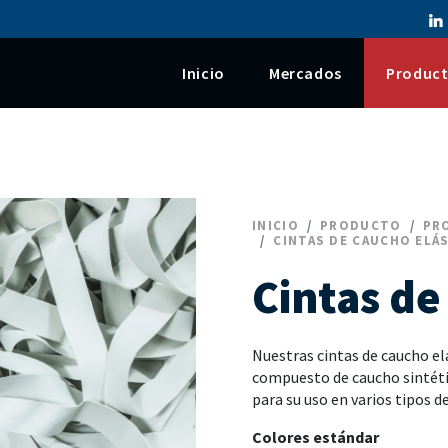
Skip to main content
Inicio
Mercados
Produc
INICIO
PRODUCTO
PR
CINTAS DE CAUCHO ELÁ
Cintas de
Nuestras cintas de caucho el
compuesto de caucho sintétic
para su uso en varios tipos d
Colores estándar