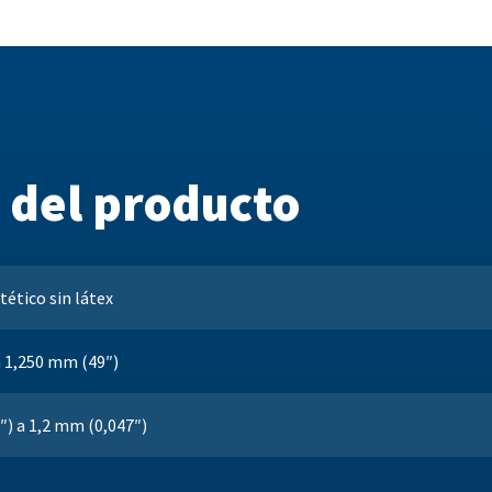
s del producto
tético sin látex
a 1,250 mm (49″)
″) a 1,2 mm (0,047″)