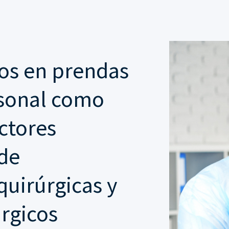
dos en prendas
rsonal como
ctores
 de
quirúrgicas y
rgicos