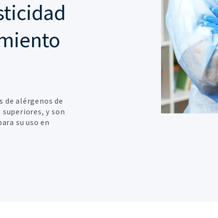
sticidad
imiento
es de alérgenos de
 superiores, y son
 para su uso en